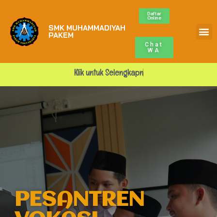
Daftar
Online
SMK MUHAMMADIYAH
PAKEM
Chat
WA
K
l
i
k
u
n
t
u
k
S
e
l
e
n
g
k
a
p
n
y
a
PESANTREN