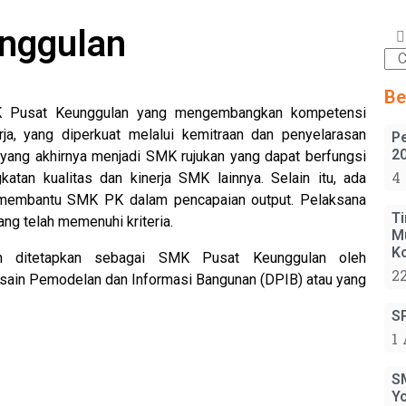
unggulan
Be
Pusat Keunggulan yang mengembangkan kompetensi
rja, yang diperkuat melalui kemitraan dan penyelarasan
P
2
a, yang akhirnya menjadi SMK rujukan yang dapat berfungsi
4
tan kualitas dan kinerja SMK lainnya. Selain itu, ada
 membantu SMK PK dalam pencapaian output. Pelaksana
T
ng telah memenuhi kriteria.
M
K
 ditetapkan sebagai SMK Pusat Keunggulan oleh
22
esain Pemodelan dan Informasi Bangunan (DPIB) atau yang
S
1 
S
Y