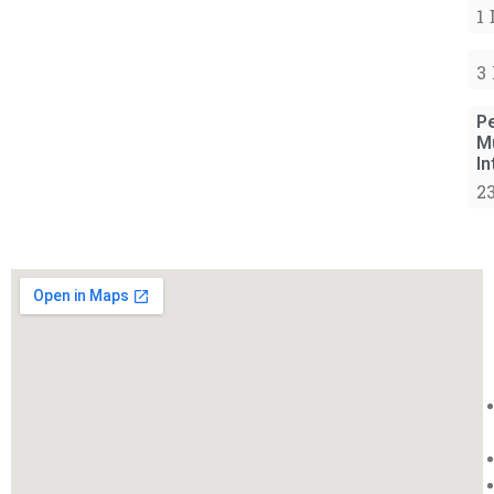
1
3
P
M
In
2