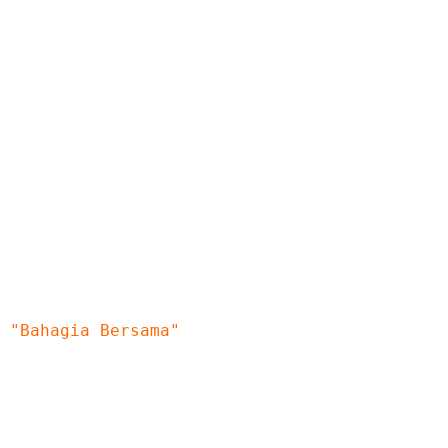
SMK MUHAMMADIYAH PAKEM
"Bahagia Bersama"