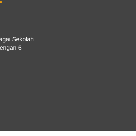
T
gai Sekolah
dengan 6