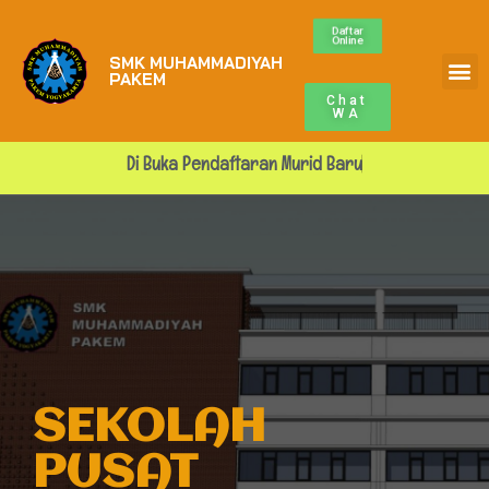
Daftar
Online
SMK MUHAMMADIYAH
Profile Sekolah
ALUMNI MUPA
BURSA KERJA
PAKEM
Chat
WA
Di Buka Pendaftaran Murid Baru
SEKOLAH
PUSAT