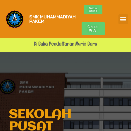
Daftar
Online
SMK MUHAMMADIYAH
Profile Sekolah
ALUMNI MUPA
BURSA KERJA
PAKEM
Chat
WA
Di Buka Pendaftaran Murid Baru
SEKOLAH
PUSAT