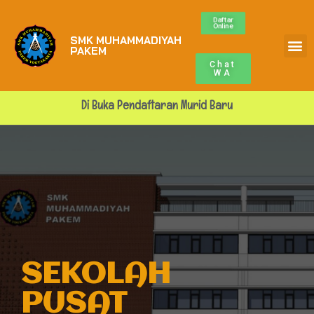
Daftar
Online
SMK MUHAMMADIYAH
Profile Sekolah
ALUMNI MUPA
BURSA KERJA
PAKEM
Chat
WA
Di Buka Pendaftaran Murid Baru
SEKOLAH
PUSAT