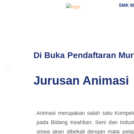
SMK 
Di Buka Pendaftaran Mu
SEKOLAH PUSAT KE
Jurusan Animasi
SMK Muhammadiyah Pakem ditetapkan sebagai Seko
Selengkapnya
Animasi merupakan salah satu Kompete
pada Bidang Keahlian: Seni dan Indust
siswa akan dibekali dengan mata pelaj