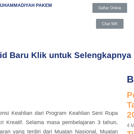
MUHAMMADIYAH PAKEM
Daftar Online
Chat WA
rid Baru
Klik untuk Selengkapnya
UNGGULAN
B
lah Pusat Keunggulan oleh Kemendikbudristek dengan 6 J
P
T
nsi Keahlian dari Program Keahlian Seni Rupa
2
ri Kreatif. Selama masa pembelajaran 3 tahun,
4 M
aran yang terdiri dari Muatan Nasional, Muatan