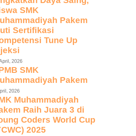
ingkatkan Daya Saing,
iswa SMK
uhammadiyah Pakem
uti Sertifikasi
ompetensi Tune Up
njeksi
April, 2026
PMB SMK
uhammadiyah Pakem
pril, 2026
MK Muhammadiyah
akem Raih Juara 3 di
oung Coders World Cup
YCWC) 2025