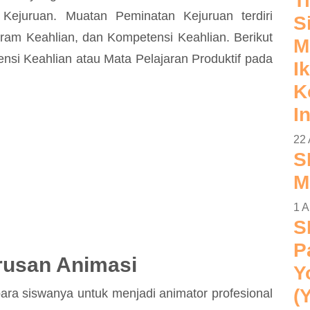
T
Kejuruan. Muatan Peminatan Kejuruan terdiri
S
ram Keahlian, dan Kompetensi Keahlian. Berikut
M
nsi Keahlian atau Mata Pelajaran Produktif pada
Ik
K
I
22 
S
M
1 A
S
P
rusan Animasi
Y
(
a siswanya untuk menjadi animator profesional