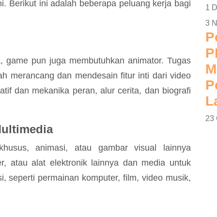
i. Berikut ini adalah beberapa peluang kerja bagi
1 
3 
P
P
ja, game pun juga membutuhkan animator. Tugas
M
h merancang dan mendesain fitur inti dari video
P
f dan mekanika peran, alur cerita, dan biografi
L
23 
ultimedia
usus, animasi, atau gambar visual lainnya
, atau alat elektronik lainnya dan media untuk
, seperti permainan komputer, film, video musik,