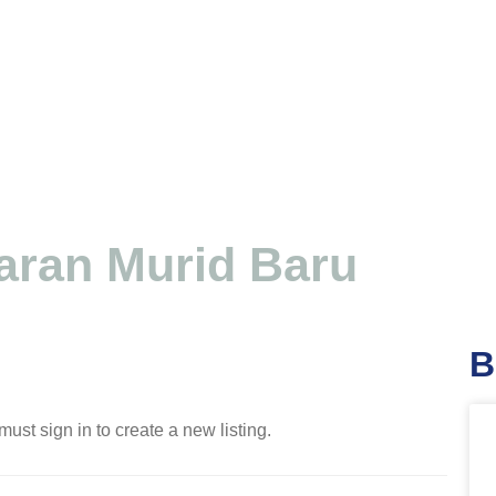
aran Murid Baru
UNGGULAN
B
lah Pusat Keunggulan oleh Kemendikbudristek dengan 6 J
must sign in to create a new listing.