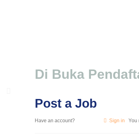
Di Buka Pendaft
SEKOLAH PUSAT KE
Post a Job
SMK Muhammadiyah Pakem ditetapkan sebagai Seko
Have an account?
Sign in
You 
Selengkapnya