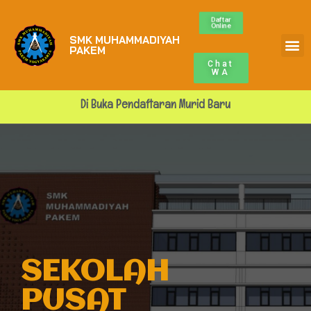
Daftar
Online
SMK MUHAMMADIYAH
Profile Sekolah
ALUMNI MUPA
BURSA KERJA
PAKEM
Chat
WA
Di Buka Pendaftaran Murid Baru
SEKOLAH
PUSAT