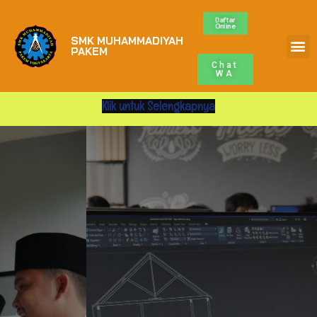
Daftar
Online
SMK MUHAMMADIYAH
PAKEM
Chat
WA
ARSITEK (DPIB)