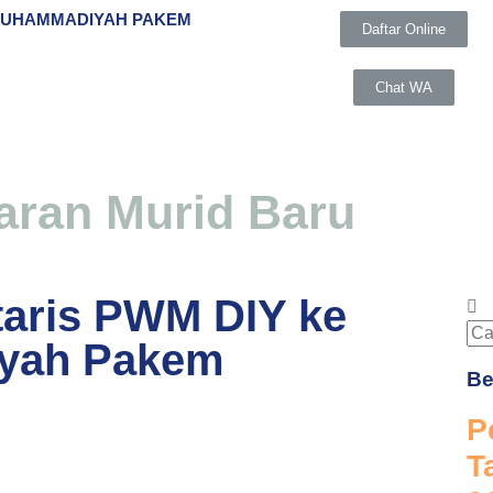
MUHAMMADIYAH PAKEM
Daftar Online
Chat WA
aran Murid Baru
UNGGULAN
aris PWM DIY ke
yah Pakem
lah Pusat Keunggulan oleh Kemendikbudristek dengan 6 J
Be
P
T