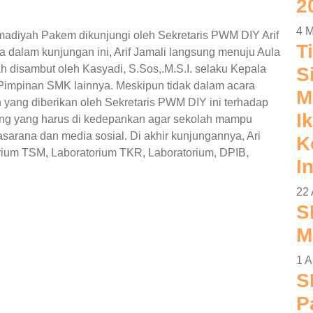
2
4 M
adiyah Pakem dikunjungi oleh Sekretaris PWM DIY Arif
T
a dalam kunjungan ini, Arif Jamali langsung menuju Aula
isambut oleh Kasyadi, S.Sos,.M.S.I. selaku Kepala
S
mpinan SMK lainnya. Meskipun tidak dalam acara
M
yang diberikan oleh Sekretaris PWM DIY ini terhadap
Ik
ing yang harus di kedepankan agar sekolah mampu
rasarana dan media sosial. Di akhir kunjungannya, Ari
K
ium TSM, Laboratorium TKR, Laboratorium, DPIB,
I
22 
S
M
1 A
S
P