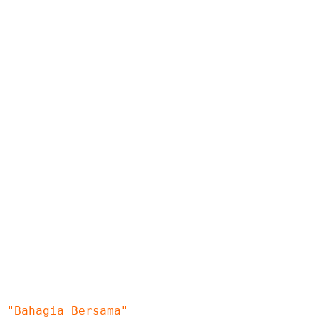
SMK MUHAMMADIYAH PAKEM
"Bahagia Bersama"