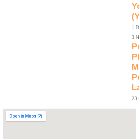
Y
(
1 
3 
P
P
M
P
L
23 