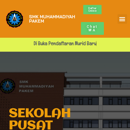
Daftar
Online
SMK MUHAMMADIYAH
Profile Sekolah
ALUMNI MUPA
BURSA KERJA
PAKEM
Chat
WA
Di Buka Pendaftaran Murid Baru
SEKOLAH
PUSAT