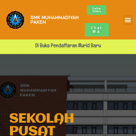
Daftar
Online
SMK MUHAMMADIYAH
Profile Sekolah
ALUMNI MUPA
BURSA KERJA
PAKEM
Chat
WA
Di Buka Pendaftaran Murid Baru
SEKOLAH
PUSAT