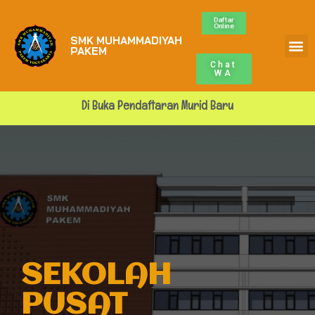
Daftar
Online
SMK MUHAMMADIYAH
Profile Sekolah
ALUMNI MUPA
BURSA KERJA
PAKEM
Chat
WA
Di Buka Pendaftaran Murid Baru
SEKOLAH
PUSAT