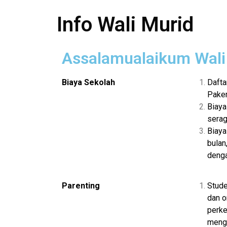
Info Wali Murid
Assalamualaikum Wali
Biaya Sekolah
Dafta
Pake
Biaya
serag
Biaya
bulan
denga
Parenting
Stude
dan o
perke
mengh