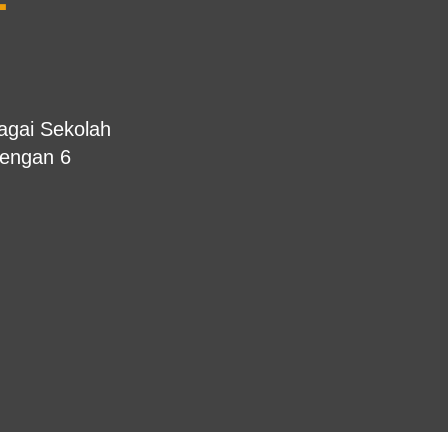
T
gai Sekolah
dengan 6