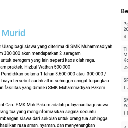
Be
P
2
 Murid
4
r Ulang bagi siswa yang diterima di SMK Muhammadiyah
T
m 300.000 akan mendapatkan 2 seragam
M
 untuk seragam yang lain seperti kaos olah raga,
K
am praktek, Hizbul Wathan 500.000
22
 Pendidikan selama 1 tahun 3.600.000 atau 300.000 /
S
, biaya tersebut sudah all in sehingga sangat terjangkau
1 
n fasilitas yang dimiliki SMK Muhammadiyah Pakem
S
nt Care SMK Muh Pakem adalah pelayanan bagi siswa
Y
rang tua yang menginformasikan segala sesuatu
1
mbangan siswa dari sekolah untuk orang tua sehingga
asilkan rasa aman, nyaman, dan menyenangkan
3