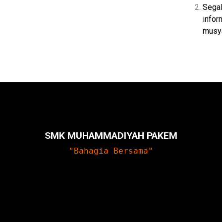
Sega
infor
musya
SMK MUHAMMADIYAH PAKEM
"Bahagia Bersama"