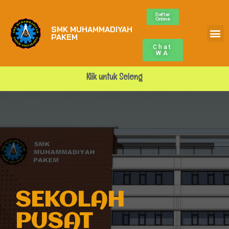
Daftar
Online
SMK MUHAMMADIYAH
PAKEM
Chat
WA
K
l
i
k
u
n
t
u
k
S
e
l
e
n
g
k
a
p
SEKOLAH
PUSAT