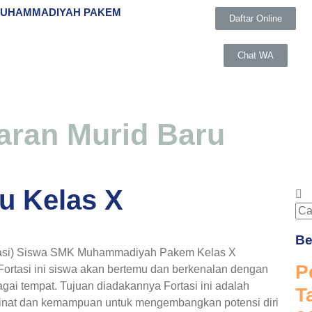
MUHAMMADIYAH PAKEM
Daftar Online
Chat WA
aran Murid Baru
UNGGULAN
u Kelas X
lah Pusat Keunggulan oleh Kemendikbudristek dengan 6 J
Be
entasi) Siswa SMK Muhammadiyah Pakem Kelas X
P
 Fortasi ini siswa akan bertemu dan berkenalan dengan
gai tempat. Tujuan diadakannya Fortasi ini adalah
T
nat dan kemampuan untuk mengembangkan potensi diri