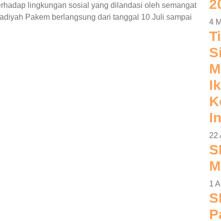
2
terhadap lingkungan sosial yang dilandasi oleh semangat
iyah Pakem berlangsung dari tanggal 10 Juli sampai
4 M
T
S
M
Ik
K
I
22 
S
M
1 A
S
P