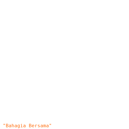
SMK MUHAMMADIYAH PAKEM
"Bahagia Bersama"