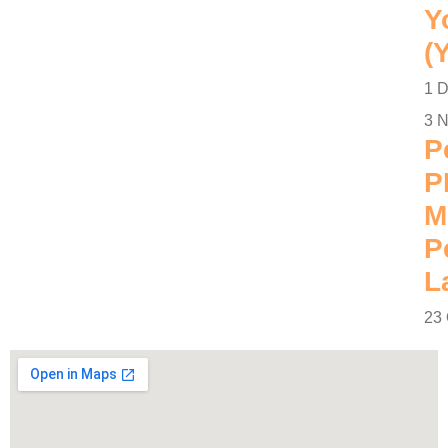
Y
(
1 
3 
P
P
M
P
L
23 